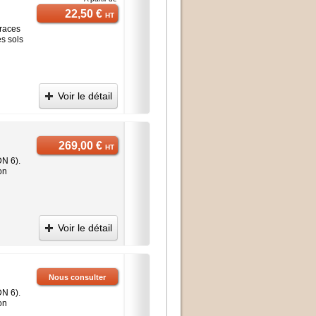
22,50 €
HT
traces
es sols
Voir le détail
269,00 €
HT
DN 6).
on
Voir le détail
Nous consulter
DN 6).
on