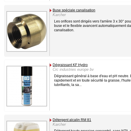
Buse spéciale canalisation
Karcher
Les orifices sont dirigés vers l'arrière 3 x 30° po
buse et le flexible avancent automatiquement da
canalisation.
Dégraissant KF Hydro
Crc industries europe bv
Dégraissant général à base d'eau et pH neutre. 
rapidement et en toute sécurité la graisse, l'huile
lubrifiants, la sa...
Détergent alcalin RM 81
Karcher
Détergent haute pression concentré, sans NTA, e