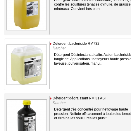
contre les souillures tenaces d?huile, de graisse
minéraux. Convient très bien ...
Détergent bactéricide RM732
Karcher
Détergent Désinfectant alcalin. Action bactéricid
fongicide. Applications : nettoyeurs haute pressi
laveuse, pulvérisateur, manu...
Détergent dégraissant RM 31 ASF
Karcher
Détergent très concentré pour nettoyage haute
pression. Nettoie efficacement à toutes les temp
et élimine les souillures les plus t...