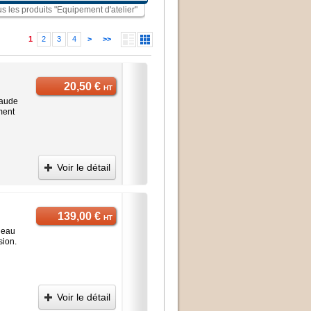
us les produits "Equipement d'atelier"
1
2
3
4
>
>>
20,50 €
HT
haude
ment
Voir le détail
139,00 €
HT
à eau
sion.
Voir le détail