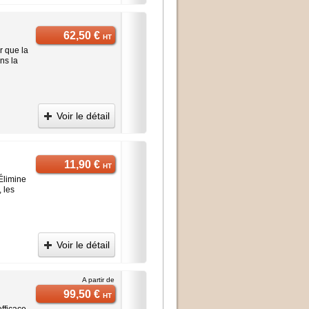
62,50 €
HT
ur que la
ns la
Voir le détail
11,90 €
HT
Élimine
, les
Voir le détail
A partir de
99,50 €
HT
fficace