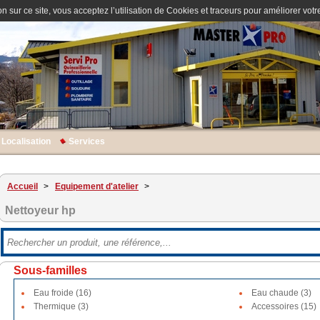
n sur ce site, vous acceptez l’utilisation de Cookies et traceurs pour améliorer votre
Localisation
Services
Accueil
>
Equipement d'atelier
>
Nettoyeur hp
Sous-familles
Eau froide (16)
Eau chaude (3)
Thermique (3)
Accessoires (15)