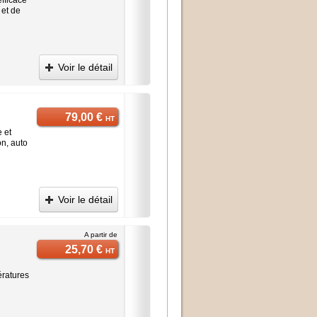
 et de
Voir le détail
79,00 €
HT
e et
on, auto
Voir le détail
A partir de
25,70 €
HT
ératures