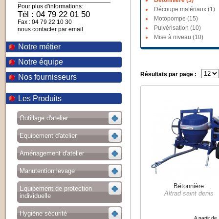
Bétonnière (3)
Pour plus d'informations:
Découpe matériaux (1)
Tél : 04 79 22 01 50
Motopompe (15)
Fax : 04 79 22 10 30
Pulvérisation (10)
nous contacter par email
Mise à niveau (10)
Notre métier
Notre équipe
Résultats par page :
Nos fournisseurs
Les Produits
Outillage d'atelier
Equipement d'atelier
Aménagement d'atelier
Manutention levage
Bétonnière
Equipement de protection
Altrad saint denis
individuelle
Hygiène sécurité
A partir de