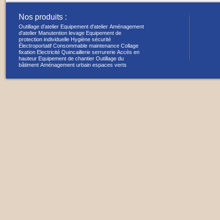
Nos produits :
Outillage d'atelier
Equipement d'atelier
Aménagement
d'atelier
Manutention levage
Equipement de
protection individuelle
Hygiène sécurité
Électroportatif
Consommable maintenance
Collage
fixation
Electricité
Quincaillerie serrurerie
Accès en
hauteur
Equipement de chantier
Outillage du
bâtiment
Aménagement urbain espaces verts