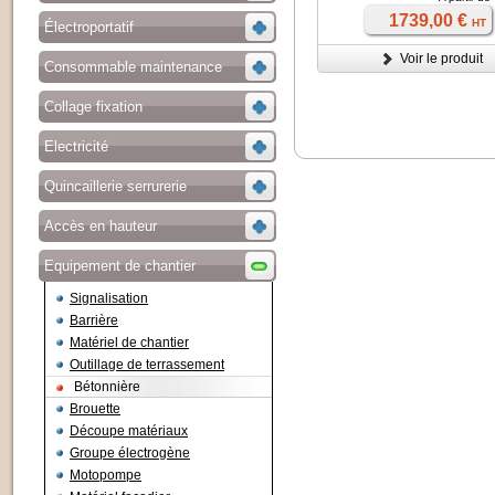
1739,00 €
HT
Électroportatif
Voir le produit
Consommable maintenance
Collage fixation
Electricité
Quincaillerie serrurerie
Accès en hauteur
Equipement de chantier
Signalisation
Barrière
Matériel de chantier
Outillage de terrassement
Bétonnière
Brouette
Découpe matériaux
Groupe électrogène
Motopompe