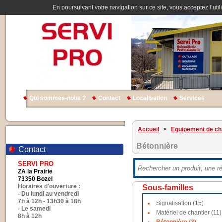
En poursuivant votre navigation sur ce site, vous acceptez l’util
Qui sommes-nous ?
Contact
Localisation
Services
Accueil
>
Equipement de ch
Bétonnière
Contact
SERVI PRO
ZA la Prairie
73350 Bozel
Horaires d'ouverture :
Sous-familles
- Du lundi au vendredi
7h à 12h - 13h30 à 18h
Signalisation (15)
- Le samedi
Matériel de chantier (11)
8h à 12h