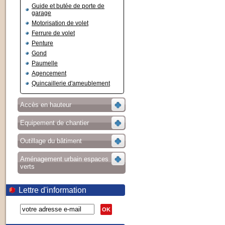
Guide et butée de porte de
garage
Motorisation de volet
Ferrure de volet
Penture
Gond
Paumelle
Agencement
Quincaillerie d'ameublement
Accès en hauteur
Equipement de chantier
Outillage du bâtiment
Aménagement urbain espaces
verts
Lettre d'information
OK