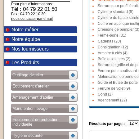
Serrure à larder multipo
Pour plus d'informations:
Serrure pour profil étroit
Tél : 04 79 22 01 50
Cylindre standard (5)
Fax : 04 79 22 10 30
Cylindre de haute sûreté
nous contacter par email
Coffre en applique multi
Notre métier
Crémone de pompier (3
Ferme-porte (31)
Notre équipe
Cadenas (20)
Consignation (12)
Nos fournisseurs
Armoire à clés (4)
Boîte aux lettres (2)
Les Produits
Serrure de grille et de po
Ferrure pour coulissant a
Outillage d'atelier
Motorisation de porte de
Guide et Butée de porte
Equipement d'atelier
Ferrure de volet (9)
Gond (2)
Aménagement d'atelier
Agencement (22)
Manutention levage
Equipement de protection
Résultats par page :
individuelle
Hygiène sécurité