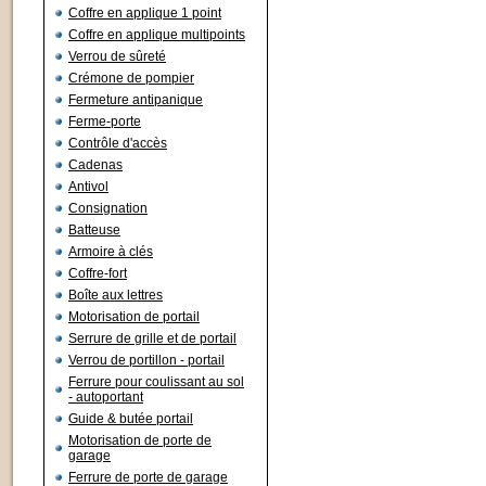
Coffre en applique 1 point
Coffre en applique multipoints
Verrou de sûreté
Crémone de pompier
Fermeture antipanique
Ferme-porte
Contrôle d'accès
Cadenas
Antivol
Consignation
Batteuse
Armoire à clés
Coffre-fort
Boîte aux lettres
Motorisation de portail
Serrure de grille et de portail
Verrou de portillon - portail
Ferrure pour coulissant au sol
- autoportant
Guide & butée portail
Motorisation de porte de
garage
Ferrure de porte de garage