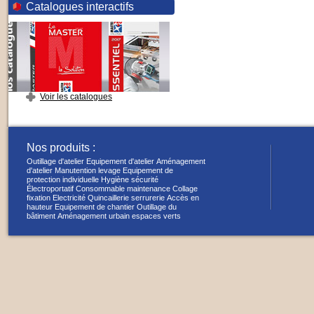
Catalogues interactifs
Voir les catalogues
Nos produits :
Outillage d'atelier
Equipement d'atelier
Aménagement
d'atelier
Manutention levage
Equipement de
protection individuelle
Hygiène sécurité
Électroportatif
Consommable maintenance
Collage
fixation
Electricité
Quincaillerie serrurerie
Accès en
hauteur
Equipement de chantier
Outillage du
bâtiment
Aménagement urbain espaces verts