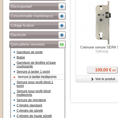
Électroportatif
Consommable maintenance
Collage fixation
Electricité
Quincaillerie serrurerie
Crémone serrure SERA 
Vpbourg
Garniture de porte
Butoir
Garniture de fenêtre et baie
coulissante
109,00 €
HT
Serrure à larder 1 point
Serrure à larder multipoints
Voir le produit
Serrure pour profil étroit 1
point
Serrure pour profil étroit
multipoints
Serrure de miroiterie
Cylindre standard
Cylindre de sûreté
Cylindre de haute sûreté