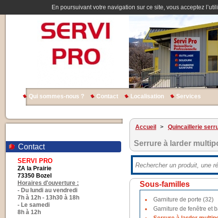
En poursuivant votre navigation sur ce site, vous acceptez l’util
Qui sommes-nous ?
Contact
Localisation
Services
Accueil
>
Quincaillerie serr
Serrure à larder multip
Contact
SERVI PRO
ZA la Prairie
73350 Bozel
Horaires d'ouverture :
Sous-familles
- Du lundi au vendredi
7h à 12h - 13h30 à 18h
Garniture de porte (32)
- Le samedi
Garniture de fenêtre et b
8h à 12h