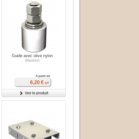
Guide avec olive nylon
Mantion
A partir de
6,20 €
HT
Voir le produit