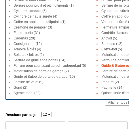
Serrure à larder multipoints (2)
Serrure pour profil
Serrure pour profil étroit multipoints (1)
Serrure de miroite
Cylindre standard (5)
Cylindre de sûret
Cylindre de haute sûreté (4)
Coffre en appliqu
Coffre en applique multipoints (1)
Verrou de sûreté 
Crémone de pompier (3)
Fermeture antipa
Ferme-porte (31)
Contrôle d'accès 
Cadenas (20)
Antivol (5)
Consignation (12)
Batteuse (12)
Armoire à clés (4)
Coffre-fort (5)
Boîte aux lettres (2)
Motorisation de po
Serrure de grille et de portail (14)
Verrou de portillon
Ferrure pour coulissant au sol - autoportant (5)
Guide & Butée por
Motorisation de porte de garage (2)
Ferrure de porte 
Guide et Butée de porte de garage (10)
Motorisation de vo
Ferrure de volet (9)
Penture (2)
Gond (2)
Paumelle (14)
Agencement (22)
Quincaillerie d'
Afficher tous 
Résultats par page :