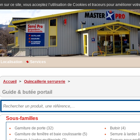
n sur ce site, vous acceptez l’utilisation de Cookies et traceurs pour améliorer votre
Localisation
Services
Accueil
>
Quincaillerie serrurerie
>
Guide & butée portail
Sous-familles
Garniture de porte (32)
Butoir (4)
Garniture de fenêtre et baie coulissante (5)
Serrure à larder 1