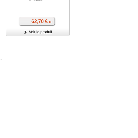
62,70 €
HT
Voir le produit