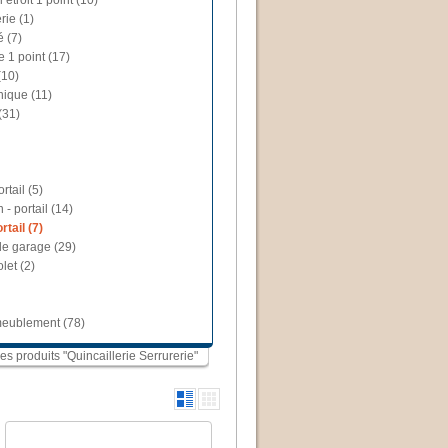
 étroit 1 point (10)
rie (1)
é (7)
e 1 point (17)
(10)
nique (11)
(31)
rtail (5)
 - portail (14)
tail (7)
de garage (29)
let (2)
ameublement (78)
les produits "Quincaillerie Serrurerie"