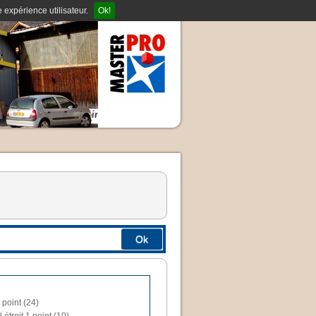
 expérience utilisateur.
Ok!
Ok
 point (24)