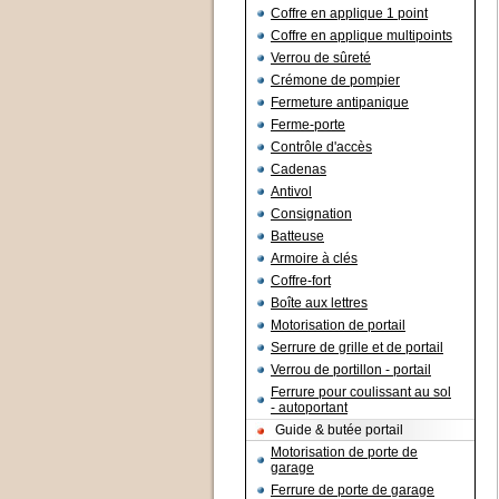
Coffre en applique 1 point
Coffre en applique multipoints
Verrou de sûreté
Crémone de pompier
Fermeture antipanique
Ferme-porte
Contrôle d'accès
Cadenas
Antivol
Consignation
Batteuse
Armoire à clés
Coffre-fort
Boîte aux lettres
Motorisation de portail
Serrure de grille et de portail
Verrou de portillon - portail
Ferrure pour coulissant au sol
- autoportant
Guide & butée portail
Motorisation de porte de
garage
Ferrure de porte de garage