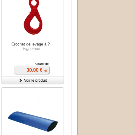
Crochet de levage à ?il
Vigouroux
A partir de
30,00 €
HT
Voir le produit