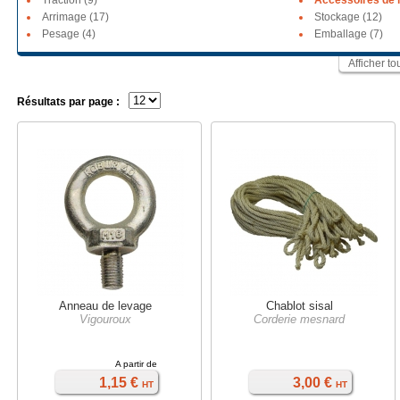
Traction (9)
Accessoires de l
Arrimage (17)
Stockage (12)
Pesage (4)
Emballage (7)
Afficher t
Résultats par page :
Anneau de levage
Chablot sisal
Vigouroux
Corderie mesnard
A partir de
1,15 €
3,00 €
HT
HT