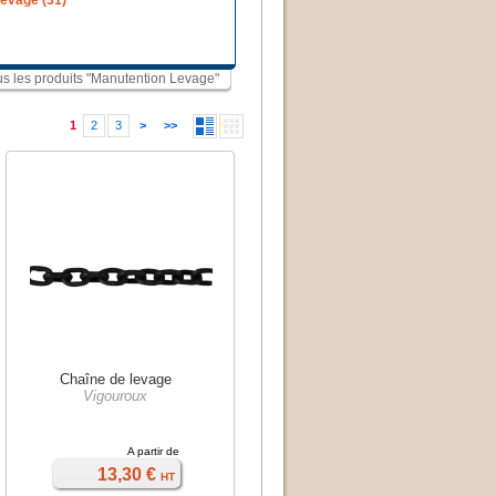
evage (31)
ous les produits "Manutention Levage"
1
2
3
>
>>
Chaîne de levage
Vigouroux
A partir de
13,30 €
HT