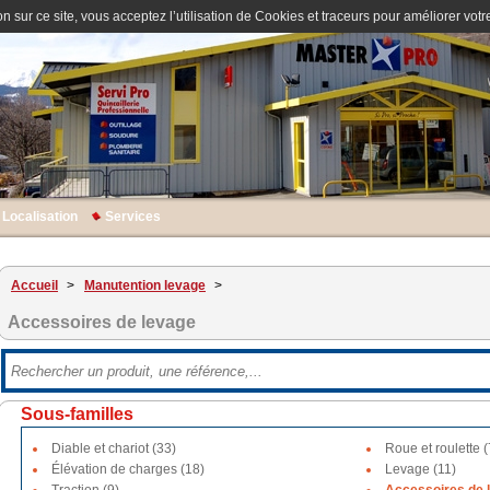
n sur ce site, vous acceptez l’utilisation de Cookies et traceurs pour améliorer votre
Localisation
Services
Accueil
>
Manutention levage
>
Accessoires de levage
Sous-familles
Diable et chariot (33)
Roue et roulette (
Élévation de charges (18)
Levage (11)