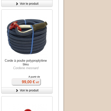
Voir le produit
Corde à poulie polyproplylène
bleu
Corderie mesnard
A partir de
99,00 €
HT
Voir le produit