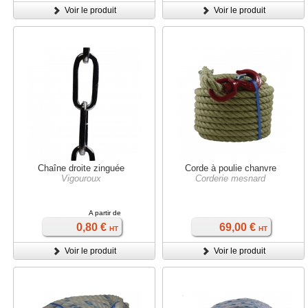
Voir le produit
Voir le produit
Chaîne droite zinguée
Corde à poulie chanvre
Vigouroux
Corderie mesnard
A partir de
0,80 €
69,00 €
HT
HT
Voir le produit
Voir le produit