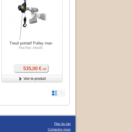
Treuil portatif Pulley man
Huchez treuils
535,00 €
HT
Voir le produit
Plan du site
Contactez-nous