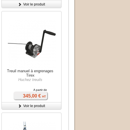
Voir le produit
Treuil manuel à engrenages
Tirex
Huchez treuils
A partir de
345,00 €
HT
Voir le produit