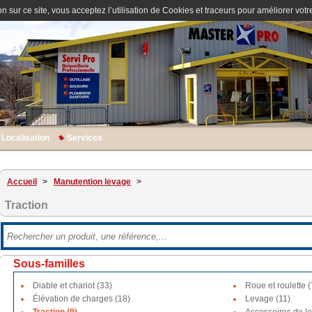
n sur ce site, vous acceptez l’utilisation de Cookies et traceurs pour améliorer votre
Localisation
Services
Accueil
>
Manutention levage
>
Traction
Sous-familles
Diable et chariot (33)
Roue et roulette (
Élévation de charges (18)
Levage (11)