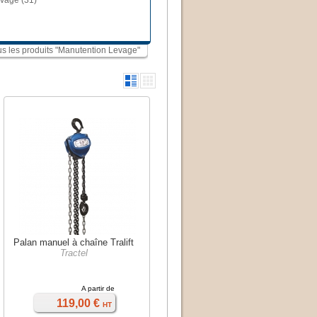
evage (31)
ous les produits "Manutention Levage"
Palan manuel à chaîne Tralift
Tractel
A partir de
119,00 €
HT