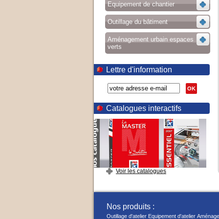
Equipement de chantier
Outillage du bâtiment
Aménagement urbain espaces
verts
Lettre d'information
OK
Catalogues interactifs
Voir les catalogues
Nos produits :
Outillage d'atelier
Equipement d'atelier
Aménage