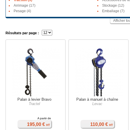
Traction (9)
Accessoires de l
Arrimage (17)
Stockage (12)
Pesage (4)
Emballage (7)
Afficher t
Résultats par page :
Palan à levier Bravo
Palan à manuel à chaîne
Tractel
Levac
A partir de
195,00 €
110,00 €
HT
HT