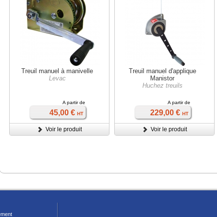
Treuil manuel à manivelle
Treuil manuel d'applique
Levac
Manistor
Huchez treuils
A partir de
A partir de
45,00 €
229,00 €
HT
HT
Voir le produit
Voir le produit
ment