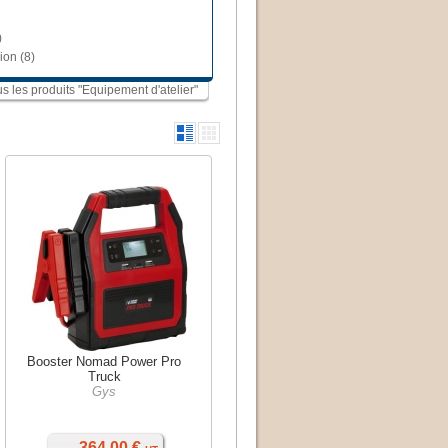
)
ion (8)
us les produits "Equipement d'atelier"
Booster Nomad Power Pro
Truck
Gys
364,00 €