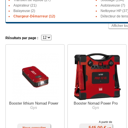
Transfert de liquide (27)
Soudage (194)
Aspirateur (21)
Autolaveuse (7)
Balayeuse (2)
Nettoyeur HP (37
Chargeur-Démarreur (12)
Détecteur de tens
Afficher to
Résultats par page :
Booster lithium Nomad Power
Booster Nomad Power Pro
Gys
Gys
A partir de
545,00 €
Nous consulter