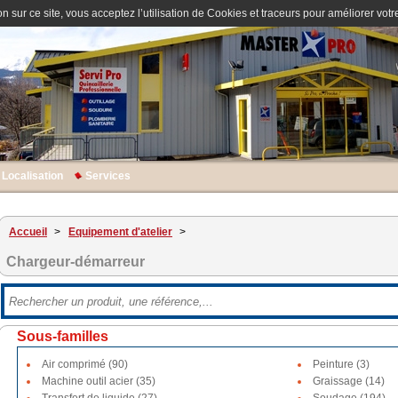
n sur ce site, vous acceptez l’utilisation de Cookies et traceurs pour améliorer votre
Localisation
Services
Accueil
>
Equipement d'atelier
>
Chargeur-démarreur
Sous-familles
Air comprimé (90)
Peinture (3)
Machine outil acier (35)
Graissage (14)