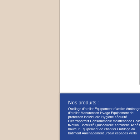
Nos produits :
Outillage d'atelier
Equipement d'atelier
Aménage
d'atelier
Manutention levage
Equipement de
protection individuelle
Hygiène sécurité
Électroportatif
Consommable maintenance
Coll
fixation
Electricité
Quincaillerie serrurerie
Accès
hauteur
Equipement de chantier
Outillage du
bâtiment
Aménagement urbain espaces verts