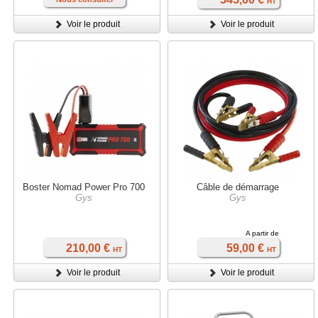
HT
Voir le produit
Voir le produit
Boster Nomad Power Pro 700
Câble de démarrage
Gys
Gys
A partir de
210,00 €
59,00 €
HT
HT
Voir le produit
Voir le produit