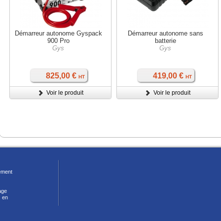
Démarreur autonome Gyspack
Démarreur autonome sans
900 Pro
batterie
Gys
Gys
825,00 €
419,00 €
HT
HT
Voir le produit
Voir le produit
ment
age
 en