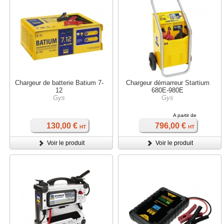
Chargeur de batterie Batium 7-
Chargeur démarreur Startium
12
680E-980E
Gys
Gys
A partir de
130,00 €
796,00 €
HT
HT
Voir le produit
Voir le produit