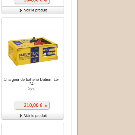
HT
Voir le produit
Chargeur de batterie Batium 15-
24
Gys
210,00 €
HT
Voir le produit