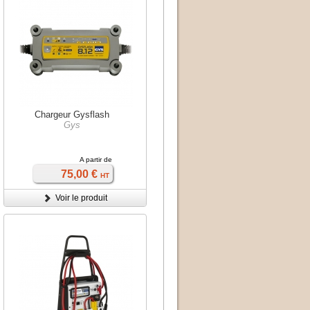
Chargeur Gysflash
Gys
A partir de
75,00 €
HT
Voir le produit