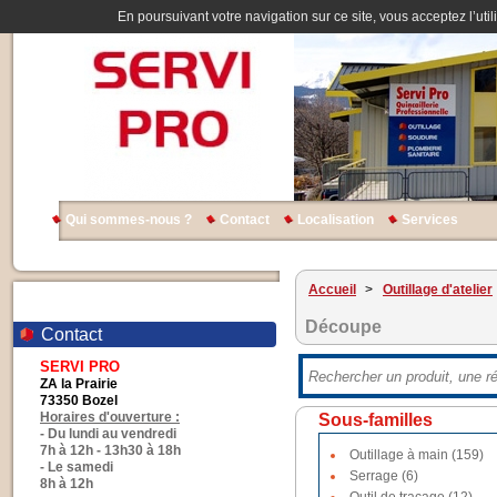
En poursuivant votre navigation sur ce site, vous acceptez l’util
Qui sommes-nous ?
Contact
Localisation
Services
Accueil
>
Outillage d'atelier
Découpe
Contact
SERVI PRO
ZA la Prairie
73350 Bozel
Horaires d'ouverture :
Sous-familles
- Du lundi au vendredi
7h à 12h - 13h30 à 18h
Outillage à main (159)
- Le samedi
Serrage (6)
8h à 12h