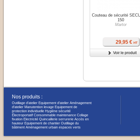
Couteau de sécurité SE
150
Martor
29,95 €
HT
Voir le produit
Nos produits :
Outillage d'atelier
Equipement d'atelier
Aménagement
d'atelier
Manutention levage
Equipement de
protection individuelle
Hygiène sécurité
Électroportatif
Consommable maintenance
Collage
fixation
Electricité
Quincaillerie serrurerie
Accès en
hauteur
Equipement de chantier
Outillage du
bâtiment
Aménagement urbain espaces verts