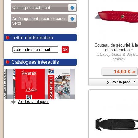
Outillage du bâtiment
Aménagement urbain espaces
verts
Lettre d'information
Couteau de sécurité à l
auto-rétractable
OK
Stanley black & decker
stanley
Catalogues interactifs
14,60 €
HT
Voir le produit
Voir les catalogues