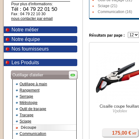
Outil de traçage (12)
Pour plus d'informations:
Sciage (21)
Tél : 04 79 22 01 50
Communication (16)
Fax : 04 79 22 10 30
nous contacter par email
Notre métier
Résultats par page :
Notre équipe
Nos fournisseurs
Les Produits
Outillage d'atelier
Outillage à main
Rangement
Serrage
Métrologie
Cisaille coupe feuillar
Outil de traçage
Vpdolex
Traçage
Sciage
Découpe
175,00 €
Communication
HT