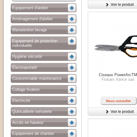
Voir le produit
Equipement d'atelier
Aménagement d'atelier
Manutention levage
Equipement de protection
individuelle
Hygiène sécurité
Électroportatif
Ciseaux PowerArcT
Consommable maintenance
Fiskars france sas
Collage fixation
Electricité
Nous consulter
Quincaillerie serrurerie
Voir le produit
Accès en hauteur
Equipement de chantier