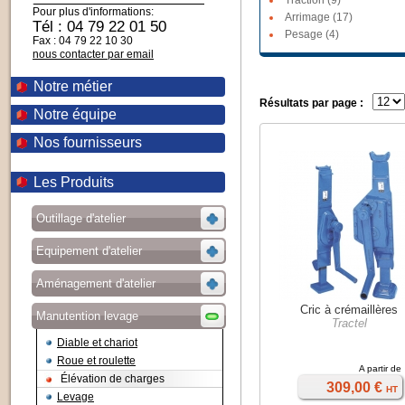
Traction (9)
Pour plus d'informations:
Arrimage (17)
Tél : 04 79 22 01 50
Pesage (4)
Fax : 04 79 22 10 30
nous contacter par email
Notre métier
Résultats par page :
Notre équipe
Nos fournisseurs
Les Produits
Outillage d'atelier
Equipement d'atelier
Aménagement d'atelier
Cric à crémaillères
Manutention levage
Tractel
Diable et chariot
Roue et roulette
A partir de
Élévation de charges
309,00 €
HT
Levage