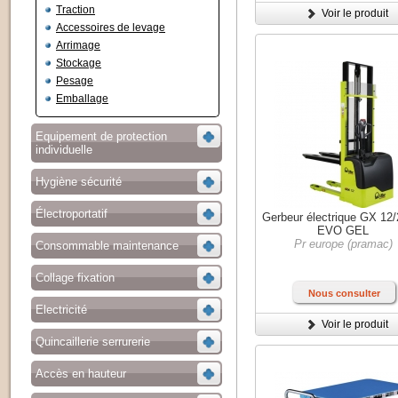
Traction
Voir le produit
Accessoires de levage
Arrimage
Stockage
Pesage
Emballage
Equipement de protection
individuelle
Hygiène sécurité
Électroportatif
Gerbeur électrique GX 12/
EVO GEL
Pr europe (pramac)
Consommable maintenance
Collage fixation
Nous consulter
Electricité
Voir le produit
Quincaillerie serrurerie
Accès en hauteur