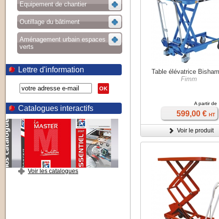
Equipement de chantier
Outillage du bâtiment
Aménagement urbain espaces
verts
Lettre d'information
Table élévatrice Bisha
Fimm
OK
A partir de
Catalogues interactifs
599,00 €
HT
Voir le produit
Voir les catalogues