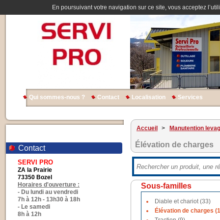
En poursuivant votre navigation sur ce site, vous acceptez l’util
Qui sommes-nous ?
Contact
Localisation
Services
Accueil
>
Manutention leva
Élévation de charges
Contact
SERVI PRO
ZA la Prairie
73350 Bozel
Horaires d'ouverture :
Sous-familles
- Du lundi au vendredi
7h à 12h - 13h30 à 18h
Diable et chariot (33)
- Le samedi
Élévation de charges (
8h à 12h