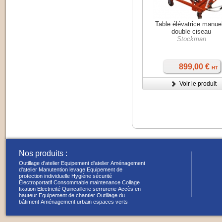
Table élévatrice manue
double ciseau
Stockman
899,00 €
HT
Voir le produit
Nos produits :
Outillage d'atelier
Equipement d'atelier
Aménagement
d'atelier
Manutention levage
Equipement de
protection individuelle
Hygiène sécurité
Électroportatif
Consommable maintenance
Collage
fixation
Electricité
Quincaillerie serrurerie
Accès en
hauteur
Equipement de chantier
Outillage du
bâtiment
Aménagement urbain espaces verts