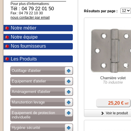
Pour plus d'informations:
Tél : 04 79 22 01 50
Résultats par page :
Fax : 04 79 22 10 30
nous contacter par email
Notre métier
Notre équipe
Nos fournisseurs
Les Produits
Outillage d'atelier
Charnière volet
Equipement d'atelier
Tb industrie
Aménagement d'atelier
Manutention levage
25,20 €
HT
Equipement de protection
Voir le produit
individuelle
Hygiène sécurité