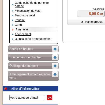
Guide et butée de porte de
garage
A partir de
Motorisation de volet
8,00 €
HT
Ferrure de volet
Penture
Voir le produit
Gond
Paumelle
Agencement
Quincaillerie d'ameublement
Accès en hauteur
Equipement de chantier
Outillage du bâtiment
Aménagement urbain espaces
verts
Lettre d'information
OK