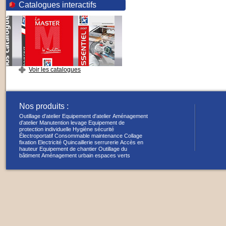
Catalogues interactifs
Voir les catalogues
Nos produits :
Outillage d'atelier
Equipement d'atelier
Aménagement
d'atelier
Manutention levage
Equipement de
protection individuelle
Hygiène sécurité
Électroportatif
Consommable maintenance
Collage
fixation
Electricité
Quincaillerie serrurerie
Accès en
hauteur
Equipement de chantier
Outillage du
bâtiment
Aménagement urbain espaces verts