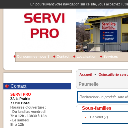
En poursuivant votre navigation sur ce site, vous acceptez l’util
Qui sommes-nous ?
Contact
Localisation
Services
Accueil
>
Quincaillerie serr
Paumelle
Contact
SERVI PRO
ZA la Prairie
73350 Bozel
Horaires d'ouverture :
Sous-familles
- Du lundi au vendredi
7h à 12h - 13h30 à 18h
De volet (7)
- Le samedi
8h à 12h