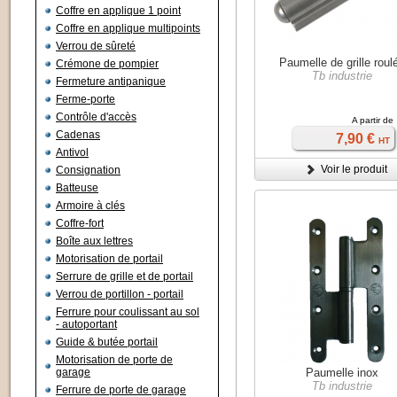
Coffre en applique 1 point
Coffre en applique multipoints
Verrou de sûreté
Paumelle de grille roul
Crémone de pompier
Tb industrie
Fermeture antipanique
Ferme-porte
Contrôle d'accès
A partir de
Cadenas
7,90 €
HT
Antivol
Voir le produit
Consignation
Batteuse
Armoire à clés
Coffre-fort
Boîte aux lettres
Motorisation de portail
Serrure de grille et de portail
Verrou de portillon - portail
Ferrure pour coulissant au sol
- autoportant
Guide & butée portail
Motorisation de porte de
garage
Paumelle inox
Tb industrie
Ferrure de porte de garage