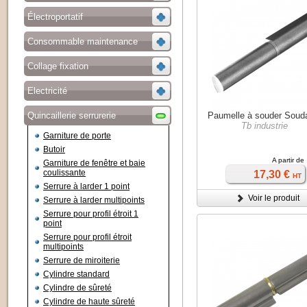
Électroportatif
Consommable maintenance
Collage fixation
Electricité
Quincaillerie serrurerie
Paumelle à souder Soud
Tb industrie
Garniture de porte
Butoir
A partir de
Garniture de fenêtre et baie
coulissante
17,30 €
HT
Serrure à larder 1 point
Voir le produit
Serrure à larder multipoints
Serrure pour profil étroit 1
point
Serrure pour profil étroit
multipoints
Serrure de miroiterie
Cylindre standard
Cylindre de sûreté
Cylindre de haute sûreté