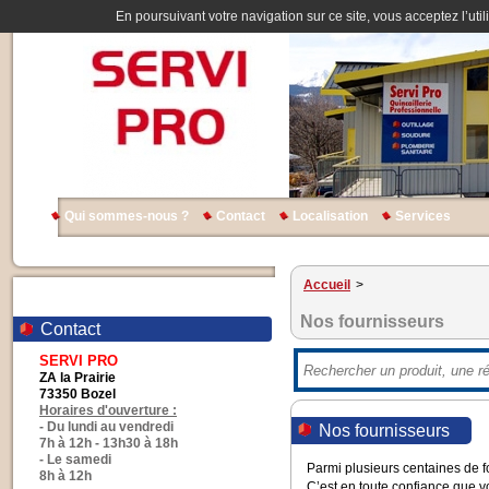
En poursuivant votre navigation sur ce site, vous acceptez l’util
Qui sommes-nous ?
Contact
Localisation
Services
Accueil
>
Nos fournisseurs
Contact
SERVI PRO
ZA la Prairie
73350 Bozel
Horaires d'ouverture :
- Du lundi au vendredi
Nos fournisseurs
7h à 12h - 13h30 à 18h
- Le samedi
Parmi plusieurs centaines de f
8h à 12h
C’est en toute confiance que vou