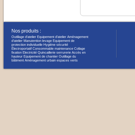
Nos produits :
Outillage d'atelier
Equipement d'atelier
Aménagement
d'atelier
Manutention levage
Equipement de
protection individuelle
Hygiène sécurité
Électroportatif
Consommable maintenance
Collage
fixation
Electricité
Quincaillerie serrurerie
Accès en
hauteur
Equipement de chantier
Outillage du
bâtiment
Aménagement urbain espaces verts