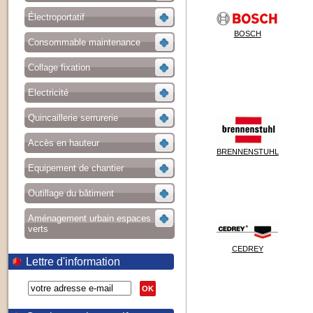
Électroportatif
BOSCH
Consommable maintenance
Collage fixation
Electricité
Quincaillerie serrurerie
Accès en hauteur
BRENNENSTUHL
Equipement de chantier
Outillage du bâtiment
Aménagement urbain espaces
verts
CEDREY
Lettre d'information
OK