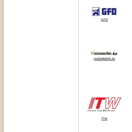
GFD
HAEMMERLIN
ITW