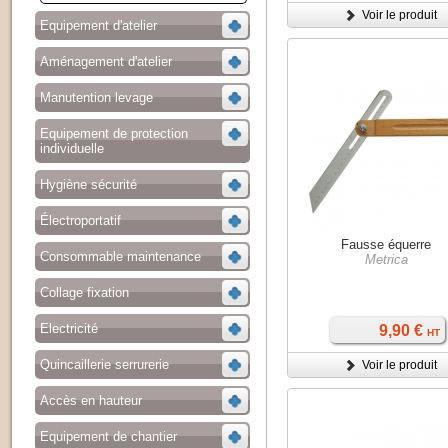
Voir le produit
Equipement d'atelier
Aménagement d'atelier
Manutention levage
Equipement de protection
individuelle
Hygiène sécurité
Électroportatif
Fausse équerre
Consommable maintenance
Metrica
Collage fixation
Electricité
9,90 €
HT
Quincaillerie serrurerie
Voir le produit
Accès en hauteur
Equipement de chantier