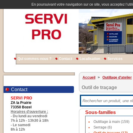
En poursuivant votre navigation sur ce site, vous acceptez l’util
Qui sommes-nous ?
Contact
Localisation
Services
Accueil
>
Outillage d'atelier
Outil de traçage
Contact
SERVI PRO
ZA la Prairie
73350 Bozel
Horaires d'ouverture :
Sous-familles
- Du lundi au vendredi
7h à 12h - 13h30 à 18h
Outillage à main (159)
- Le samedi
Serrage (6)
8h à 12h