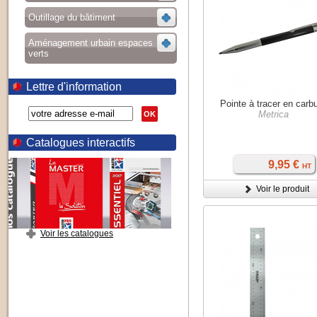
Outillage du bâtiment
Aménagement urbain espaces
verts
Lettre d'information
Pointe à tracer en carb
Metrica
OK
Catalogues interactifs
9,95 €
HT
Voir le produit
Voir les catalogues