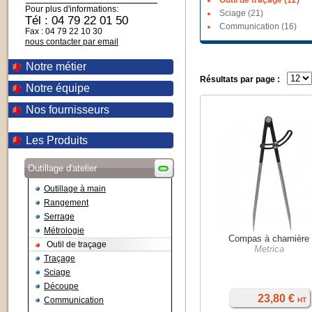
Outil de traçage (12)
Pour plus d'informations:
Sciage (21)
Tél : 04 79 22 01 50
Communication (16)
Fax : 04 79 22 10 30
nous contacter par email
Notre métier
Résultats par page :
Notre équipe
Nos fournisseurs
Les Produits
Outillage d'atelier
Outillage à main
Rangement
Serrage
Métrologie
Compas à charnière
Outil de traçage
Metrica
Traçage
Sciage
Découpe
23,80 €
Communication
HT