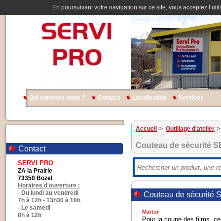
En poursuivant votre navigation sur ce site, vous acceptez l’util
Qui sommes-nous ?
Contact
Localisation
Services
Accueil
>
Outillage d'atelier
>
Couteau de sécurité
Contact
SERVI PRO
ZA la Prairie
73350 Bozel
Horaires d'ouverture :
- Du lundi au vendredi
Couteau de sécurit
7h à 12h - 13h30 à 18h
- Le samedi
Martor
8h à 12h
Pour la coupe des films, ce