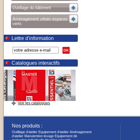
Outillage du bâtiment
Aménagement urbain espaces
verts
Lettre d'information
OK
Catalogues interactifs
Voir les catalogues
Nos produits :
Outillage d'atelier
Equipement d'atelier
Aménagement
d'atelier
Manutention levage
Equipement de