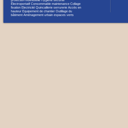
protection individuelle
Hygiène sécurité
Électroportatif
Consommable maintenance
Collage
fixation
Electricité
Quincaillerie serrurerie
Accès en
hauteur
Equipement de chantier
Outillage du
bâtiment
Aménagement urbain espaces verts