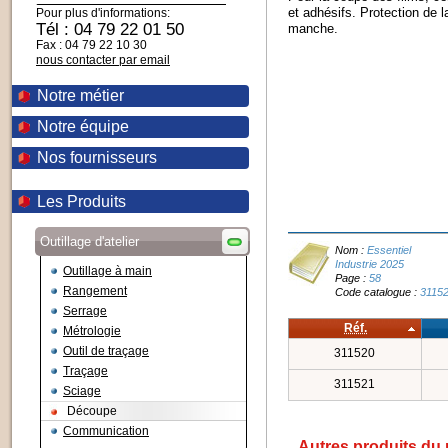
et adhésifs. Protection de 
Pour plus d'informations:
Tél : 04 79 22 01 50
manche.
Fax : 04 79 22 10 30
nous contacter par email
Notre métier
Notre équipe
Nos fournisseurs
Les Produits
Outillage d'atelier
Nom :
Essentiel
Industrie 2025
Outillage à main
Page :
58
Rangement
Code catalogue :
3115
Serrage
Réf.
Métrologie
Outil de traçage
311520
Traçage
311521
Sciage
Découpe
Communication
Autres produits du