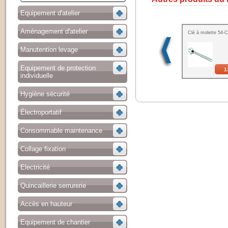
Equipement d'atelier
Aménagement d'atelier
Clé à molette 54-
Manutention levage
Equipement de protection
1
individuelle
Hygiène sécurité
Électroportatif
Consommable maintenance
Collage fixation
Electricité
Quincaillerie serrurerie
Accès en hauteur
Equipement de chantier