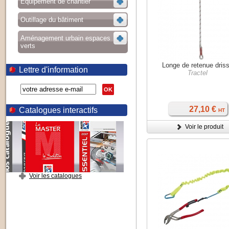
Equipement de chantier
Outillage du bâtiment
Aménagement urbain espaces
verts
Longe de retenue dris
Lettre d'information
Tractel
OK
27,10 €
Catalogues interactifs
HT
Voir le produit
Voir les catalogues