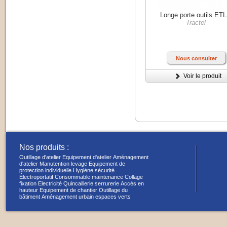
Longe porte outils ET
Tractel
Nous consulter
Voir le produit
Nos produits :
Outillage d'atelier
Equipement d'atelier
Aménagement
d'atelier
Manutention levage
Equipement de
protection individuelle
Hygiène sécurité
Électroportatif
Consommable maintenance
Collage
fixation
Electricité
Quincaillerie serrurerie
Accès en
hauteur
Equipement de chantier
Outillage du
bâtiment
Aménagement urbain espaces verts