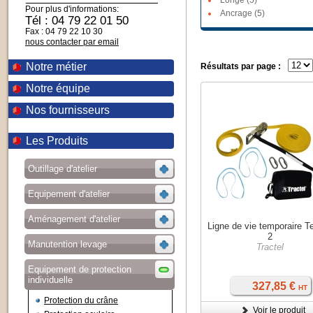
Longe (5)
Pour plus d'informations:
Ancrage (5)
Tél : 04 79 22 01 50
Fax : 04 79 22 10 30
nous contacter par email
Notre métier
Résultats par page :
Notre équipe
Nos fournisseurs
Les Produits
Outillage d'atelier
Equipement d'atelier
Aménagement d'atelier
Ligne de vie temporaire 
2
Manutention levage
Tractel
Equipement de protection
individuelle
327,85 €
HT
Protection du crâne
Voir le produit