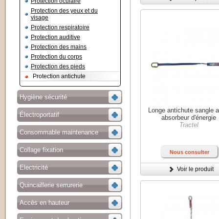
Protection oculaire
Protection des yeux et du
visage
Protection respiratoire
Protection auditive
Protection des mains
Protection du corps
Protection des pieds
Protection antichute
Hygiène sécurité
Longe antichute sangle 
Électroportatif
absorbeur d'énergie
Tractel
Consommable maintenance
Collage fixation
Nous consulter
Electricité
Voir le produit
Quincaillerie serrurerie
Accès en hauteur