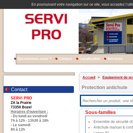
En poursuivant votre navigation sur ce site, vous acceptez l’util
Qui sommes-nous ?
Contact
Localisation
Services
Accueil
>
Equipement de pro
Protection antichute
Contact
SERVI PRO
ZA la Prairie
73350 Bozel
Horaires d'ouverture :
Sous-familles
- Du lundi au vendredi
7h à 12h - 13h30 à 18h
Ensemble de sécurité (4
- Le samedi
Antichute manuel & cord
8h à 12h