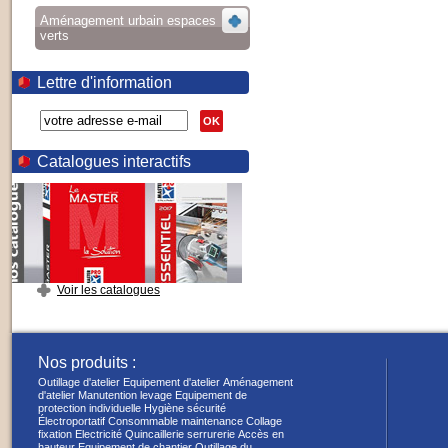
Aménagement urbain espaces
verts
Lettre d'information
OK
Catalogues interactifs
Voir les catalogues
Nos produits :
Outillage d'atelier
Equipement d'atelier
Aménagement
d'atelier
Manutention levage
Equipement de
protection individuelle
Hygiène sécurité
Électroportatif
Consommable maintenance
Collage
fixation
Electricité
Quincaillerie serrurerie
Accès en
hauteur
Equipement de chantier
Outillage du