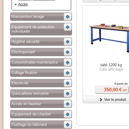
Accès
Manutention levage
Equipement de protection
individuelle
Hygiène sécurité
Électroportatif
Consommable maintenance
tabli 1200 kg
Sata affichage
Collage fixation
Electricité
A partir de
350,00 €
HT
Quincaillerie serrurerie
Voir le produit
Accès en hauteur
Equipement de chantier
Outillage du bâtiment