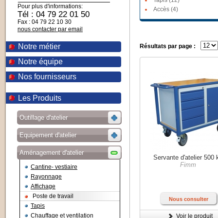
Tapis (12)
Pour plus d'informations:
Accès (4)
Tél : 04 79 22 01 50
Fax : 04 79 22 10 30
nous contacter par email
Notre métier
Résultats par page :
Notre équipe
Nos fournisseurs
Les Produits
Outillage d'atelier
Equipement d'atelier
Aménagement d'atelier
Servante d'atelier 500 
Fimm
Cantine- vestiaire
Rayonnage
Affichage
Poste de travail
Nous consulter
Tapis
Chauffage et ventilation
Voir le produit