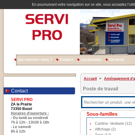
En poursuivant votre navigation sur ce site, vous acceptez l’util
Qui sommes-nous ?
Contact
Localisation
Services
Accueil
>
Aménagement d'at
Poste de travail
Contact
SERVI PRO
ZA la Prairie
73350 Bozel
Horaires d'ouverture :
Sous-familles
- Du lundi au vendredi
7h à 12h - 13h30 à 18h
Cantine- Vestiaire (12)
- Le samedi
Affichage (2)
8h à 12h