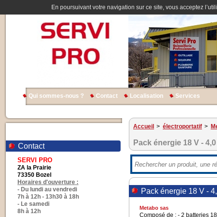
En poursuivant votre navigation sur ce site, vous acceptez l’util
Qui sommes-nous ?
Contact
Localisation
Services
Accueil
>
électroportatif
>
Me
Pack énergie 18 V - 4,
Contact
SERVI PRO
ZA la Prairie
73350 Bozel
Horaires d'ouverture :
- Du lundi au vendredi
Pack énergie 18 V - 4
7h à 12h - 13h30 à 18h
- Le samedi
Metabo sas
8h à 12h
Composé de : - 2 batteries 18