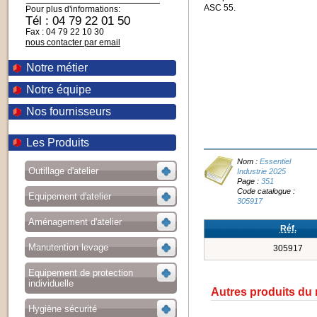
ASC 55.
Pour plus d'informations:
Tél : 04 79 22 01 50
Fax : 04 79 22 10 30
nous contacter par email
Notre métier
Notre équipe
Nos fournisseurs
Les Produits
Nom :
Essentiel
Outillage d'atelier
Industrie 2025
Page :
351
Code catalogue :
Equipement d'atelier
305917
Aménagement d'atelier
Réf.
Manutention levage
305917
Equipement de protection
individuelle
Autres produits du
Hygiène sécurité