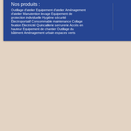
Nos produits :
Outillage d'atelier
Equipement d'atelier
Aménagement
d'atelier
Manutention levage
Equipement de
protection individuelle
Hygiène sécurité
Électroportatif
Consommable maintenance
Collage
fixation
Electricité
Quincaillerie serrurerie
Accès en
hauteur
Equipement de chantier
Outillage du
bâtiment
Aménagement urbain espaces verts