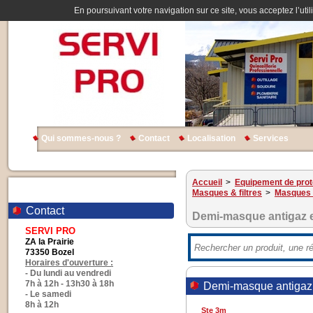
En poursuivant votre navigation sur ce site, vous acceptez l’util
Qui sommes-nous ?
Contact
Localisation
Services
Accueil
>
Equipement de prote
Masques & filtres
>
Masques &
Contact
Demi-masque antigaz e
SERVI PRO
ZA la Prairie
73350 Bozel
Horaires d'ouverture :
- Du lundi au vendredi
7h à 12h - 13h30 à 18h
Demi-masque antigaz 
- Le samedi
8h à 12h
Ste 3m