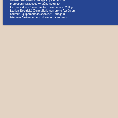
d'atelier
Manutention levage
Equipement de
protection individuelle
Hygiène sécurité
Électroportatif
Consommable maintenance
Collage
fixation
Electricité
Quincaillerie serrurerie
Accès en
hauteur
Equipement de chantier
Outillage du
bâtiment
Aménagement urbain espaces verts