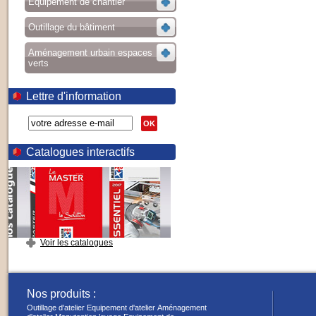
Equipement de chantier
Outillage du bâtiment
Aménagement urbain espaces
verts
Lettre d'information
OK
Catalogues interactifs
Voir les catalogues
Nos produits :
Outillage d'atelier
Equipement d'atelier
Aménagement