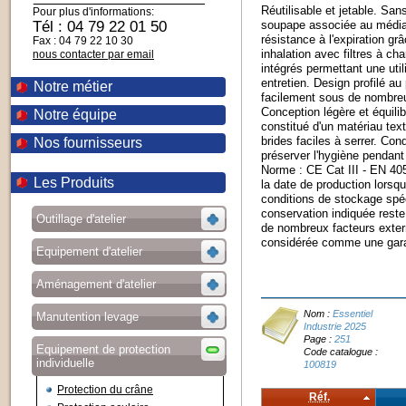
Réutilisable et jetable. San
Pour plus d'informations:
Tél : 04 79 22 01 50
soupape associée au média f
résistance à l'expiration gr
Fax : 04 79 22 10 30
inhalation avec filtres à cha
nous contacter par email
intégrés permettant une uti
entretien. Design profilé au
Notre métier
facilement sous de nombreu
Conception légère et équilib
Notre équipe
constitué d'un matériau tex
brides faciles à serrer. Con
Nos fournisseurs
préserver l'hygiène pendant 
Norme : CE Cat III - EN 40
Les Produits
la date de production lorsq
conditions de stockage spéc
conservation indiquée rest
Outillage d'atelier
de nombreux facteurs extern
considérée comme une gara
Equipement d'atelier
Aménagement d'atelier
Nom :
Essentiel
Manutention levage
Industrie 2025
Page :
251
Equipement de protection
Code catalogue :
individuelle
100819
Protection du crâne
Réf.