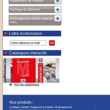
Equipement de chantier
Outillage du bâtiment
Aménagement urbain espaces
verts
Lettre d'information
OK
Catalogues interactifs
Voir les catalogues
Nos produits :
Outillage d'atelier
Equipement d'atelier
Aménagement