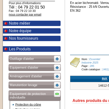
En acier bichromaté. Verrou
Pour plus d'informations:
Tél : 04 79 22 01 50
Résistance : 25 kN Ouvertu
EN 362
Fax : 04 79 22 10 30
nous contacter par email
Notre métier
Notre équipe
Nos fournisseurs
Les Produits
Outillage d'atelier
Nom :
Essentiel
Industrie 2025
Page :
285
Equipement d'atelier
Code catalogue :
1461
Aménagement d'atelier
Réf.
Manutention levage
14612-
Equipement de protection
individuelle
Autres produits du
Protection du crâne