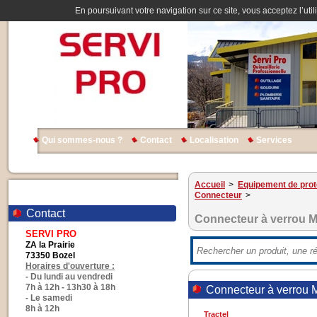
En poursuivant votre navigation sur ce site, vous acceptez l’util
Qui sommes-nous ?
Contact
Localisation
Services
Accueil
>
Equipement de prote
Connecteur
>
Contact
Connecteur à verrou 
SERVI PRO
ZA la Prairie
73350 Bozel
Horaires d'ouverture :
- Du lundi au vendredi
7h à 12h - 13h30 à 18h
Connecteur à verrou 
- Le samedi
8h à 12h
Tractel