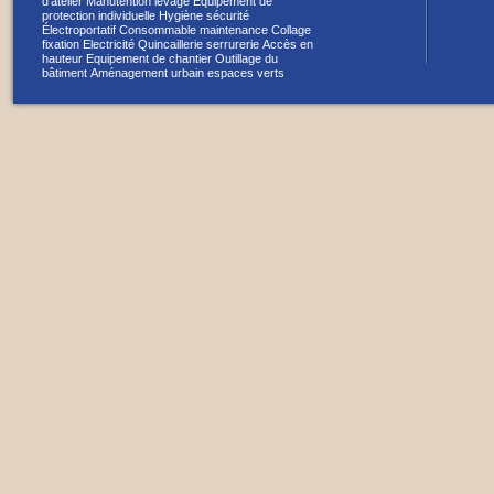
d'atelier
Manutention levage
Equipement de
protection individuelle
Hygiène sécurité
Électroportatif
Consommable maintenance
Collage
fixation
Electricité
Quincaillerie serrurerie
Accès en
hauteur
Equipement de chantier
Outillage du
bâtiment
Aménagement urbain espaces verts