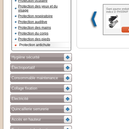
Protection oculaire
Protection des yeux et du
Gant paume enduite
visage
indice D PHS5NIF
Protection respiratoire
Protection auditive
Protection des mains
Protection du corps
Protection des pieds
Protection antichute
Hygiène sécurité
Électroportatif
Consommable maintenance
Collage fixation
Electricité
Quincaillerie serrurerie
Accès en hauteur