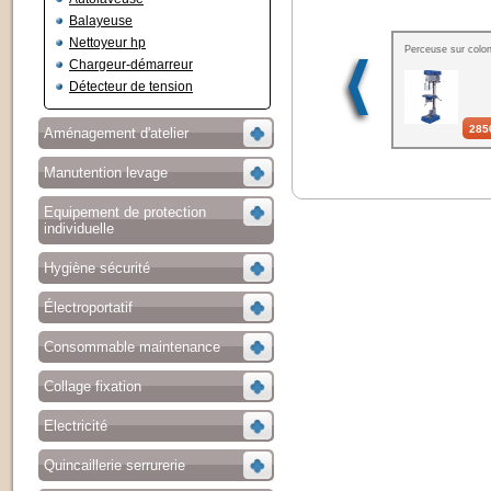
Balayeuse
Nettoyeur hp
Perceuse sur colo
Chargeur-démarreur
Détecteur de tension
285
Aménagement d'atelier
Manutention levage
Equipement de protection
individuelle
Hygiène sécurité
Électroportatif
Consommable maintenance
Collage fixation
Electricité
Quincaillerie serrurerie