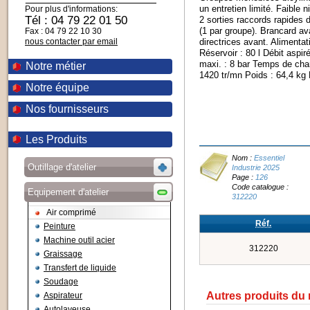
un entretien limité. Faibl
Pour plus d'informations:
Tél : 04 79 22 01 50
2 sorties raccords rapides
(1 par groupe). Brancard a
Fax : 04 79 22 10 30
nous contacter par email
directrices avant. Alimenta
Réservoir : 80 l Débit aspir
maxi. : 8 bar Temps de char
Notre métier
1420 tr/mn Poids : 64,4 kg
Notre équipe
Nos fournisseurs
Les Produits
Nom :
Essentiel
Outillage d'atelier
Industrie 2025
Page :
126
Code catalogue :
Equipement d'atelier
312220
Air comprimé
Réf.
Peinture
Machine outil acier
312220
Graissage
Transfert de liquide
Soudage
Autres produits du
Aspirateur
Autolaveuse