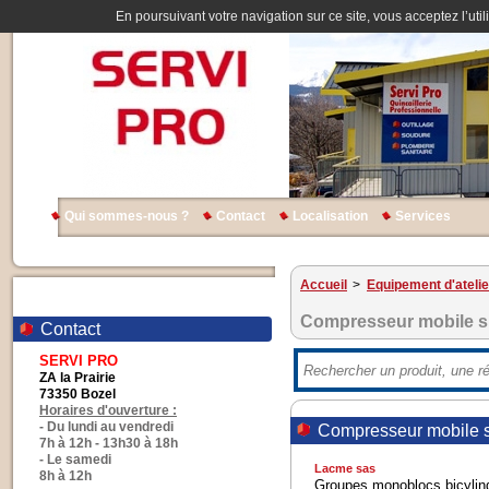
En poursuivant votre navigation sur ce site, vous acceptez l’util
Qui sommes-nous ?
Contact
Localisation
Services
Accueil
>
Equipement d'atelie
Compresseur mobile sil
Contact
SERVI PRO
ZA la Prairie
73350 Bozel
Horaires d'ouverture :
- Du lundi au vendredi
Compresseur mobile si
7h à 12h - 13h30 à 18h
- Le samedi
Lacme sas
8h à 12h
Groupes monoblocs bicylindr