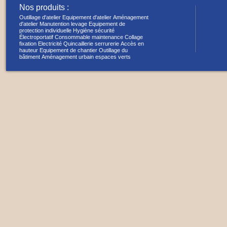
Nos produits :
Outillage d'atelier
Equipement d'atelier
Aménagement
d'atelier
Manutention levage
Equipement de
protection individuelle
Hygiène sécurité
Électroportatif
Consommable maintenance
Collage
fixation
Electricité
Quincaillerie serrurerie
Accès en
hauteur
Equipement de chantier
Outillage du
bâtiment
Aménagement urbain espaces verts