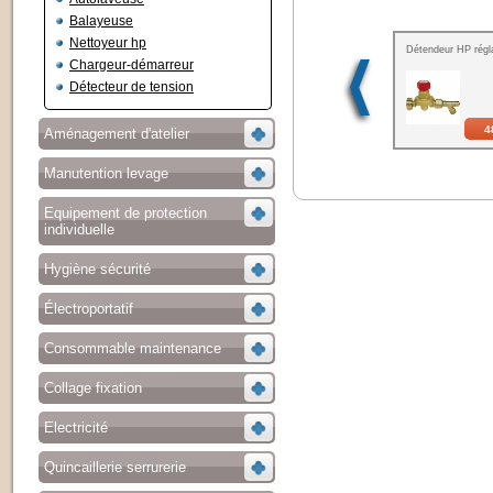
Balayeuse
Nettoyeur hp
Détendeur HP régl
Chargeur-démarreur
Détecteur de tension
4
Aménagement d'atelier
Manutention levage
Equipement de protection
individuelle
Hygiène sécurité
Électroportatif
Consommable maintenance
Collage fixation
Electricité
Quincaillerie serrurerie