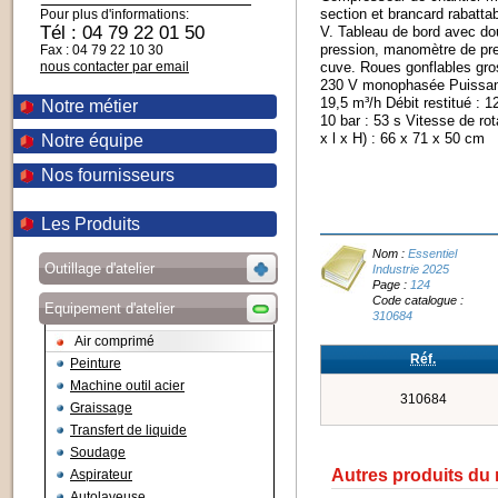
section et brancard rabatta
Pour plus d'informations:
Tél : 04 79 22 01 50
V. Tableau de bord avec dou
pression, manomètre de pre
Fax : 04 79 22 10 30
nous contacter par email
cuve. Roues gonflables gros
230 V monophasée Puissance
19,5 m³/h Débit restitué : 
Notre métier
10 bar : 53 s Vitesse de ro
x l x H) : 66 x 71 x 50 cm
Notre équipe
Nos fournisseurs
Les Produits
Nom :
Essentiel
Outillage d'atelier
Industrie 2025
Page :
124
Code catalogue :
Equipement d'atelier
310684
Air comprimé
Réf.
Peinture
Machine outil acier
310684
Graissage
Transfert de liquide
Soudage
Autres produits du
Aspirateur
Autolaveuse