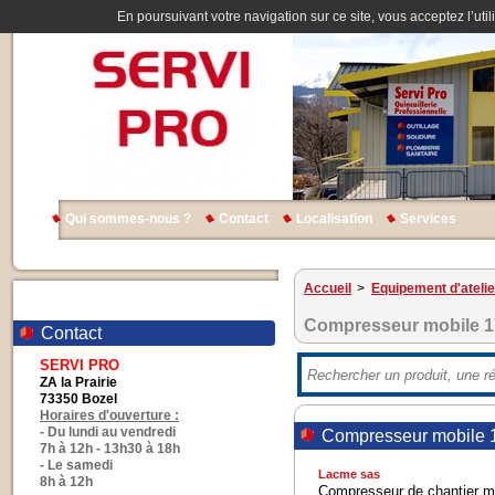
En poursuivant votre navigation sur ce site, vous acceptez l’util
Qui sommes-nous ?
Contact
Localisation
Services
Accueil
>
Equipement d'atelie
Compresseur mobile 17 
Contact
SERVI PRO
ZA la Prairie
73350 Bozel
Horaires d'ouverture :
- Du lundi au vendredi
Compresseur mobile 17
7h à 12h - 13h30 à 18h
- Le samedi
Lacme sas
8h à 12h
Compresseur de chantier m