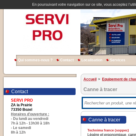
En poursuivant votre navigation sur ce site, vous acceptez l’util
Qui sommes-nous ?
Contact
Localisation
Services
Accueil
>
Equipement de chan
Canne à tracer
Contact
SERVI PRO
ZA la Prairie
73350 Bozel
Horaires d'ouverture :
- Du lundi au vendredi
Canne à tracer
7h à 12h - 13h30 à 18h
- Le samedi
Technima france (soppec)
8h à 12h
Légère et ergonomique, canne