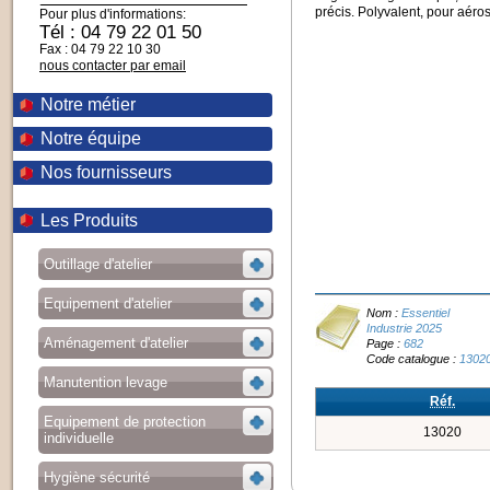
précis. Polyvalent, pour aér
Pour plus d'informations:
Tél : 04 79 22 01 50
Fax : 04 79 22 10 30
nous contacter par email
Notre métier
Notre équipe
Nos fournisseurs
Les Produits
Outillage d'atelier
Equipement d'atelier
Nom :
Essentiel
Industrie 2025
Aménagement d'atelier
Page :
682
Code catalogue :
1302
Manutention levage
Réf.
Equipement de protection
13020
individuelle
Hygiène sécurité