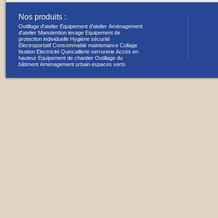
Nos produits :
Outillage d'atelier
Equipement d'atelier
Aménagement
d'atelier
Manutention levage
Equipement de
protection individuelle
Hygiène sécurité
Électroportatif
Consommable maintenance
Collage
fixation
Electricité
Quincaillerie serrurerie
Accès en
hauteur
Equipement de chantier
Outillage du
bâtiment
Aménagement urbain espaces verts