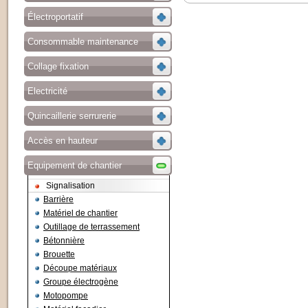
Électroportatif
Consommable maintenance
Collage fixation
Electricité
Quincaillerie serrurerie
Accès en hauteur
Equipement de chantier
Signalisation
Barrière
Matériel de chantier
Outillage de terrassement
Bétonnière
Brouette
Découpe matériaux
Groupe électrogène
Motopompe