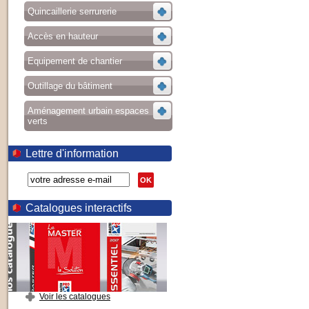
Quincaillerie serrurerie
Accès en hauteur
Equipement de chantier
Outillage du bâtiment
Aménagement urbain espaces
verts
Lettre d'information
OK
Catalogues interactifs
Voir les catalogues