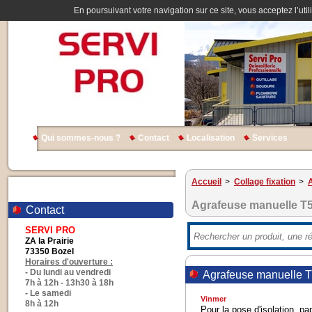
En poursuivant votre navigation sur ce site, vous acceptez l’util
Qui sommes-nous ?
Contact
Localisation
Services
Accueil
>
Collage fixation
>
Agrafeuse manuelle T
Contact
SERVI PRO
ZA la Prairie
73350 Bozel
Horaires d'ouverture :
- Du lundi au vendredi
Agrafeuse manuelle 
7h à 12h - 13h30 à 18h
- Le samedi
Vinmer
8h à 12h
Pour la pose d'isolation, pap