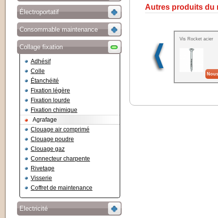
Autres produits du
Électroportatif
Consommable maintenance
Vis Rocket acier
Collage fixation
Adhésif
Colle
Nous
Étanchéité
Fixation légère
Fixation lourde
Fixation chimique
Agrafage
Clouage air comprimé
Clouage poudre
Clouage gaz
Connecteur charpente
Rivetage
Visserie
Coffret de maintenance
Electricité