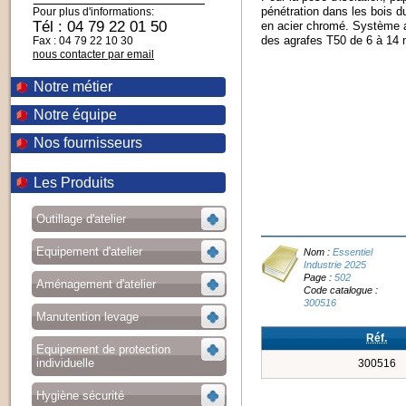
pénétration dans les bois d
Pour plus d'informations:
Tél : 04 79 22 01 50
en acier chromé. Système an
des agrafes T50 de 6 à 14 
Fax : 04 79 22 10 30
nous contacter par email
Notre métier
Notre équipe
Nos fournisseurs
Les Produits
Outillage d'atelier
Equipement d'atelier
Nom :
Essentiel
Industrie 2025
Page :
502
Aménagement d'atelier
Code catalogue :
300516
Manutention levage
Réf.
Equipement de protection
individuelle
300516
Hygiène sécurité