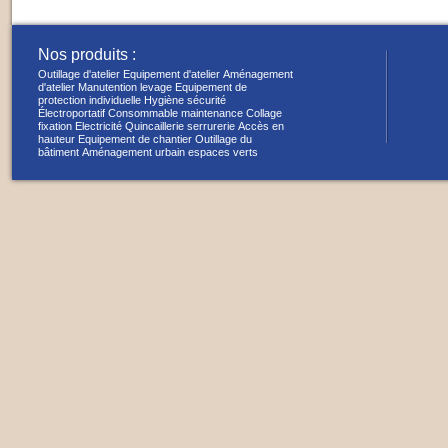
Nos produits :
Outillage d'atelier
Equipement d'atelier
Aménagement
d'atelier
Manutention levage
Equipement de
protection individuelle
Hygiène sécurité
Électroportatif
Consommable maintenance
Collage
fixation
Electricité
Quincaillerie serrurerie
Accès en
hauteur
Equipement de chantier
Outillage du
bâtiment
Aménagement urbain espaces verts