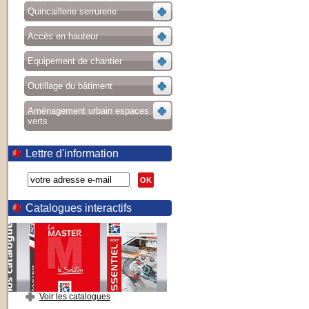
Quincaillerie serrurerie
Accès en hauteur
Equipement de chantier
Outillage du bâtiment
Aménagement urbain espaces
verts
Lettre d'information
OK
Catalogues interactifs
Voir les catalogues