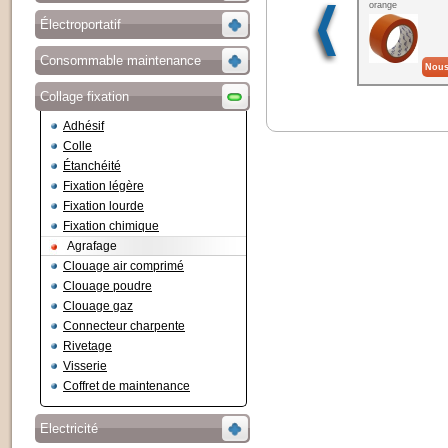
orange
Électroportatif
Consommable maintenance
Nous
Collage fixation
Adhésif
Colle
Étanchéité
Fixation légère
Fixation lourde
Fixation chimique
Agrafage
Clouage air comprimé
Clouage poudre
Clouage gaz
Connecteur charpente
Rivetage
Visserie
Coffret de maintenance
Electricité