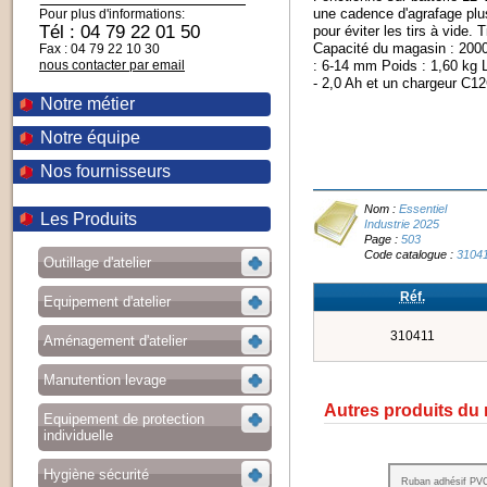
une cadence d'agrafage plus
Pour plus d'informations:
Tél : 04 79 22 01 50
pour éviter les tirs à vide. 
Capacité du magasin : 2000
Fax : 04 79 22 10 30
nous contacter par email
: 6-14 mm Poids : 1,60 kg L
- 2,0 Ah et un chargeur C12
Notre métier
Notre équipe
Nos fournisseurs
Nom :
Essentiel
Les Produits
Industrie 2025
Page :
503
Code catalogue :
3104
Outillage d'atelier
Réf.
Equipement d'atelier
310411
Aménagement d'atelier
Manutention levage
Autres produits du
Equipement de protection
individuelle
Hygiène sécurité
Ruban adhésif PVC