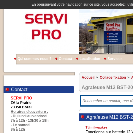
En poursuivant votre navigation sur ce site, vous acceptez l’util
Qui sommes-nous ?
Contact
Localisation
Services
Accueil
>
Collage fixation
>
Agrafeuse M12 BST-2
Contact
SERVI PRO
ZA la Prairie
73350 Bozel
Horaires d'ouverture :
- Du lundi au vendredi
Agrafeuse M12 BST-
7h à 12h - 13h30 à 18h
- Le samedi
Tti milwaukee
8h à 12h
Fonctionne sur batterie 12 