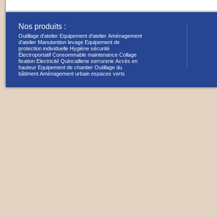
Nos produits :
Outillage d'atelier
Equipement d'atelier
Aménagement
d'atelier
Manutention levage
Equipement de
protection individuelle
Hygiène sécurité
Électroportatif
Consommable maintenance
Collage
fixation
Electricité
Quincaillerie serrurerie
Accès en
hauteur
Equipement de chantier
Outillage du
bâtiment
Aménagement urbain espaces verts